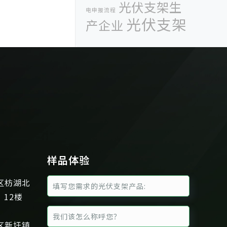
光伏支架生
电申报流程
光伏支架
产企业
生产厂家
光伏系统
光伏组件
光
光伏组件方阵
厦门储能展
伏逆变器
分布式
厦门光储展
厦门科惟智能科技有
限公司
可调光伏支架
固定可调光伏支
太阳能光伏发电
太
架
太阳能
太阳能光伏
阳能光伏发电量
组件
年度光
太阳能光伏组件方阵
样品体验
伏支架十大品牌
彩钢瓦光伏支架夹
彩钢瓦屋顶光伏
区枋湖北
具
、12楼
支架
德国
彩钢瓦支架夹具
国际太阳能技术应用博
区新圩镇