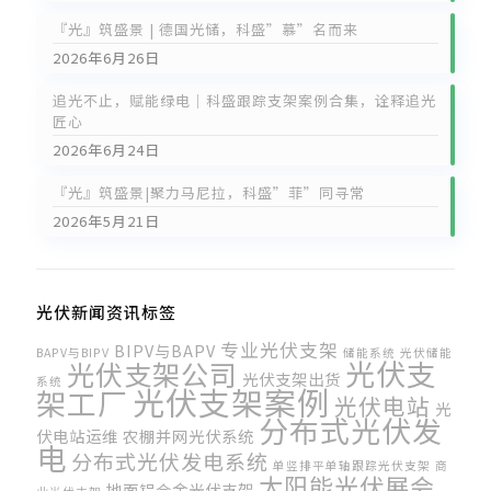
『光』筑盛景 | 德国光储，科盛”慕”名而来
2026年6月26日
追光不止，赋能绿电｜科盛跟踪支架案例合集，诠释追光
匠心
2026年6月24日
『光』筑盛景|聚力马尼拉，科盛”菲”同寻常
2026年5月21日
光伏新闻资讯标签
专业光伏支架
BIPV与BAPV
BAPV与BIPV
储能系统
光伏储能
光伏支
光伏支架公司
光伏支架出货
系统
光伏支架案例
架工厂
光伏电站
光
分布式光伏发
伏电站运维
农棚并网光伏系统
电
分布式光伏发电系统
单竖排平单轴跟踪光伏支架
商
太阳能光伏展会
地面铝合金光伏支架