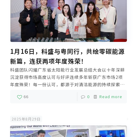
1月16日，科盛与粤同行，共绘零碳能源
新篇，连获两项年度殊荣！
科盛团队闪耀广东省太阳能行业发展总结大会以十年深耕
沉淀获得市场高度认可与好评连续多年斩获广东市场2项
年度殊荣！每一份认可，都源于对清洁能源的持续探索每
一座奖杯，都承载着助力绿色发展的坚定承诺未来，科盛
66
0
Read more
将坚持长期主义依托厦门、漳州双基地垂直一体化生产精
工制造高品质光伏支架解决方案强力支撑全球新能源推广
及零碳发展
2025年8月29日