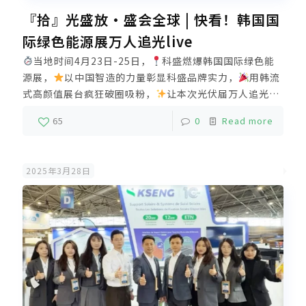
『拾』光盛放·盛会全球 | 快看！韩国国
际绿色能源展万人追光live
当地时间4月23日-25日，
科盛燃爆韩国国际绿色能
源展，
以中国智造的力量彰显科盛品牌实力，
用韩流
式高颜值展台疯狂破圈吸粉，
让本次光伏届万人追光
live高潮迭起！
依靠韩国分公司+本地化服务，产品品质
65
0
Read more
有保障，服务快速又高效，连续荣获日韩铝合金光伏支架
市场占有率第一！未来，科盛将坚持长期主义，依托厦
门、漳州双基地垂直一体化生产，精工制造高品质光伏支
2025年3月28日
架解决方案，强力支撑全球新能源推广及零碳发展。