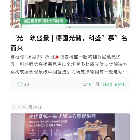
『光』筑盛景 | 德国光储，科盛”慕”名
而来
当地时间6月23-25日
跟着科盛一起嗨翻慕尼黑光伏
展！科盛强势亮相慕尼黑以全场景多材质光伏支架解决方
案构筑展会现象级中国智造引力场支撑德国每一处电站都
闪耀东方智慧之光这次重点展示了固定支架与跟踪支架两
39
0
Read more
大系统覆盖住宅、商业、大型地面等多场景应用产品通过
CE、TÜV、CPP、UL、IEC等国际认证且多款产品额外获
得法国市场专属ETN认证并拥有近百项实用新型专利以高
2026年1月20日
适配性与强稳定性赢得现场客户高度认可欧洲当地仓储中
心，快速响应及时出货分布式铝合金光伏支架市场占有率
稳定增长未来，科盛将坚持长期主义依托厦门、漳州双基
地垂直一体化生产精工制造高品质光伏支架解决方案强力
支撑全球新能源推广及零碳发展