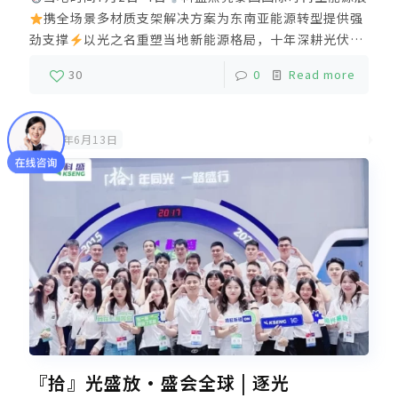
携全场景多材质支架解决方案为东南亚能源转型提供强
劲支撑
以光之名重塑当地新能源格局，十年深耕光伏市
场，全球累积出货量20GW
我们始终坚守着
让清洁能
30
0
Read more
源更好地守护绿色家园使命，与全球客户携手同行，破解
每寸光照的密语，支撑零碳时代的建构，未来，科盛将坚
持长期主义，依托厦门、漳州双基地垂直一体化生产，精
2025年6月13日
工制造高品质光伏支架解决方案，强力支撑全球新能源推
广及零碳发展。
『拾』光盛放·盛会全球 | 逐光