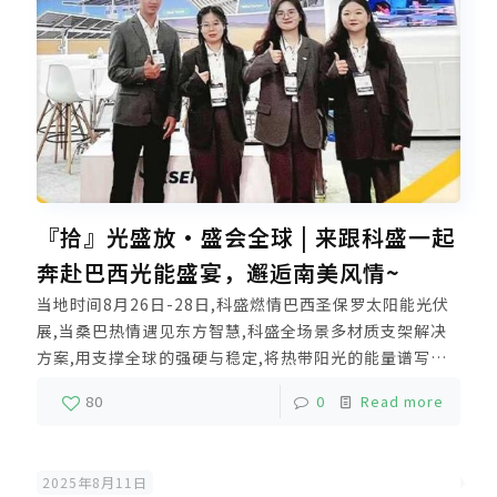
『拾』光盛放·盛会全球 | 来跟科盛一起
奔赴巴西光能盛宴，邂逅南美风情~
当地时间8月26日-28日,科盛燃情巴西圣保罗太阳能光伏
展,当桑巴热情遇见东方智慧,科盛全场景多材质支架解决
方案,用支撑全球的强硬与稳定,将热带阳光的能量谱写成
新能源诗篇.
80
0
Read more
2025年8月11日