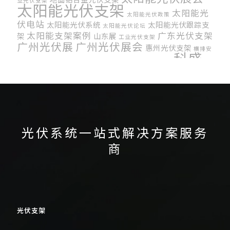
业光伏支架
太阳能光伏支架
太阳能光
太阳能光伏政策
伏电站
太阳能光伏系统
太阳能光伏跟踪支
太阳能光伏论坛
太阳能支架案例
广东光伏支架
架
山东展
工业光伏支架
广州光伏展
广州光伏展会
惠州光伏支架
横排安
科盛
济南展
电站运维
装光伏组件
河南光伏展
波兰光伏展
光伏支架
菲律宾能源展
竖排安装光伏组件
跟踪光伏
车棚光伏支架
车棚光伏支架系统
韩国国
韩国太阳能展
际太阳能博览会
马来西亚光伏展会
光伏系统一站式解决方案服务
商
光伏支架