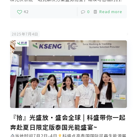
馆A472展位
，期待和新老客户、全球光伏人共赴盛会
42
0
Read more
2025年7月4日
『拾』光盛放·盛会全球 | 科盛带你一起
奔赴夏日限定版泰国光能盛宴~
当地时间7月2日-4日
科盛点亮泰国国际可再生能源展