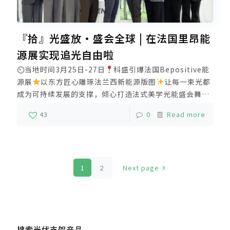
『拾』光盛放·盛会全球 | 在法国里昂能
源展实现追光自由啦
⏲当地时间3月25日-27日
科盛引爆法国Bepositive能
源展
以东方匠心雕琢法兰西新能源版图
让每一束光都
成为可持续发展的支撑，倾心打造法式美学光能盛会舞台
用全场景支架解决方案征服专业目光，让欧洲新老客户
43
0
Read more
更加认可和信赖，彰显国际化光伏支架整体解决方案制造
商实力。
1
2
Next page
搜索光伏支架产品