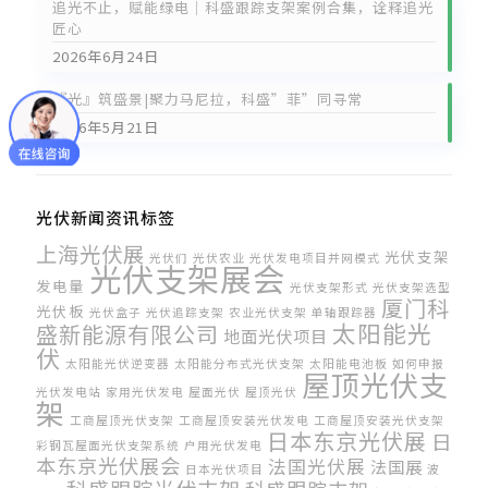
追光不止，赋能绿电｜科盛跟踪支架案例合集，诠释追光
匠心
2026年6月24日
『光』筑盛景|聚力马尼拉，科盛”菲”同寻常
2026年5月21日
光伏新闻资讯标签
上海光伏展
光伏支架
光伏们
光伏农业
光伏发电项目并网模式
光伏支架展会
发电量
光伏支架形式
光伏支架选型
厦门科
光伏板
光伏盒子
光伏追踪支架
农业光伏支架
单轴跟踪器
太阳能光
盛新能源有限公司
地面光伏项目
伏
太阳能光伏逆变器
太阳能分布式光伏支架
太阳能电池板
如何申报
屋顶光伏支
光伏发电站
家用光伏发电
屋面光伏
屋顶光伏
架
工商屋顶光伏支架
工商屋顶安装光伏发电
工商屋顶安装光伏支架
日本东京光伏展
日
彩钢瓦屋面光伏支架系统
户用光伏发电
本东京光伏展会
法国光伏展
法国展
日本光伏项目
波