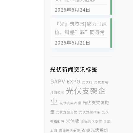
2026年6月24日
『光』筑盛景|聚力马尼
拉，科盛”菲”同寻常
2026年5月21日
光伏新闻资讯标签
BAPV
EXPO
光伏们
光伏发电
光伏支架企
并网模式
业
光伏支架发电
光伏支架农棚
量
光伏支架形式
光伏支架政策
光伏
光伏板
有辐射吗
全铝光伏支架
全额
农棚光伏系统
上网
农业光伏支架