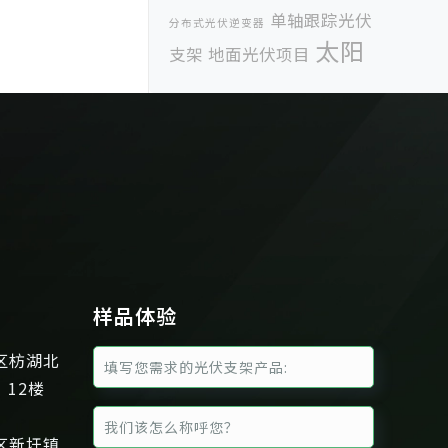
单轴跟踪光伏
分布式光伏逆变器
太阳
支架
地面光伏项目
太阳能光
能光伏
伏展
太阳能光伏支架
案例
太阳能电池板
家用光伏发电
工商业光伏支
屋面光伏
工业光伏
架
工商屋顶光伏支架
工商屋顶安装光
日
伏支架
彩钢瓦屋面光伏支架系统
本东京光伏展会
标杆电价
法国光伏展
法国光伏展
样品体验
会
波兰展
福建分布式光伏研讨会
科
区枋湖北
科盛跟踪支架
惟
组件
自发
、12楼
菲律宾展
自用
越南国际未来能源
集中式
展
越南能源展
阳台光伏支架
区新圩镇