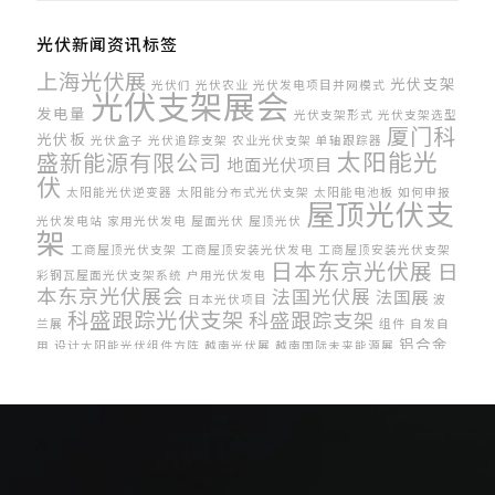
光伏新闻资讯标签
上海光伏展
光伏支架
光伏们
光伏农业
光伏发电项目并网模式
光伏支架展会
发电量
光伏支架形式
光伏支架选型
厦门科
光伏板
光伏盒子
光伏追踪支架
农业光伏支架
单轴跟踪器
太阳能光
盛新能源有限公司
地面光伏项目
伏
太阳能光伏逆变器
太阳能分布式光伏支架
太阳能电池板
如何申报
屋顶光伏支
光伏发电站
家用光伏发电
屋面光伏
屋顶光伏
架
工商屋顶光伏支架
工商屋顶安装光伏发电
工商屋顶安装光伏支架
日本东京光伏展
日
彩钢瓦屋面光伏支架系统
户用光伏发电
本东京光伏展会
法国光伏展
法国展
日本光伏项目
波
科盛跟踪光伏支架
科盛跟踪支架
兰展
组件
自发自
铝合金
用
设计太阳能光伏组件方阵
越南光伏展
越南国际未来能源展
光伏支架
集中式光伏
阳台光伏