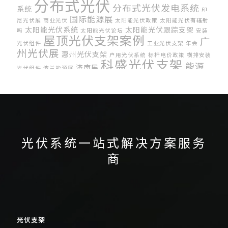
分布式光伏
分布式光伏发电系统
系统
印
国际能源展
尼光伏展
商业光伏
太阳能光伏政策
太阳能光伏有辐射
太阳能光伏系统
太阳能光伏跟踪支架
吗
太阳能光伏论坛
安装
屋顶光伏支架案例
广
光伏组件
工业光伏支架
年会
州光伏展
惠州光伏支架
户用光伏系统
标杆电价政策
横排安装
科盛光伏支架
能源
济南展
光伏组件
波兰能源展
车棚光伏支架
展
菲律宾能源展
集中式光伏发电
系统
韩国国际太阳能博览会
马来西亚光伏展
马来西亚光
伏展会
光伏系统一站式解决方案服务
商
光伏支架