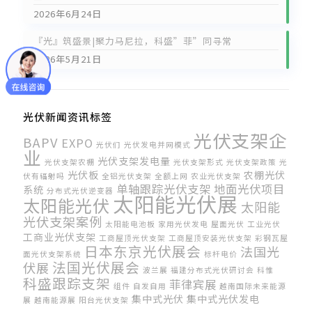
2026年6月24日
『光』筑盛景|聚力马尼拉，科盛”菲”同寻常
2026年5月21日
光伏新闻资讯标签
光伏支架企
BAPV
EXPO
光伏们
光伏发电并网模式
业
光伏支架发电量
光伏支架农棚
光伏支架形式
光伏支架政策
光
光伏板
农棚光伏
伏有辐射吗
全铝光伏支架
全额上网
农业光伏支架
单轴跟踪光伏支架
地面光伏项目
系统
分布式光伏逆变器
太阳能光伏展
太阳能光伏
太阳能
光伏支架案例
太阳能电池板
家用光伏发电
屋面光伏
工业光伏
工商业光伏支架
工商屋顶光伏支架
工商屋顶安装光伏支架
彩钢瓦屋
日本东京光伏展会
法国光
面光伏支架系统
标杆电价
法国光伏展会
伏展
波兰展
福建分布式光伏研讨会
科惟
科盛跟踪支架
菲律宾展
组件
自发自用
越南国际未来能源
集中式光伏
集中式光伏发电
展
越南能源展
阳台光伏支架