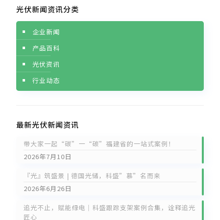
光伏新闻资讯分类
企业新闻
产品百科
光伏资讯
行业动态
最新光伏新闻资讯
带大家一起“碳”一“碳”福建省的一站式案例！
2026年7月10日
『光』筑盛景 | 德国光储，科盛”慕”名而来
2026年6月26日
追光不止，赋能绿电｜科盛跟踪支架案例合集，诠释追光
匠心