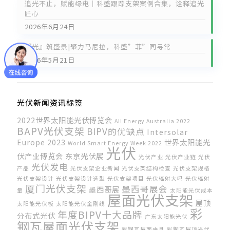
追光不止，赋能绿电｜科盛跟踪支架案例合集，诠释追光
匠心
2026年6月24日
『光』筑盛景|聚力马尼拉，科盛”菲”同寻常
2026年5月21日
光伏新闻资讯标签
2022世界太阳能光伏博览会
All Energy Australia 2022
BAPV光伏支架
BIPV的优缺点
Intersolar
Europe 2023
世界太阳能光
World Smart Energy Week 2022
光伏
伏产业博览会
东京光伏展
光伏产业
光伏产业链
光伏
光伏发电
产品
光伏支架企业新闻
光伏支架结构检查
光伏支架规格
光伏支架设计
光伏支架设计选型
光伏支架项目
光伏辐射大吗
光伏辐射
厦门光伏支架
墨西哥展会
墨西哥展
量
太阳能光伏成本
屋面光伏支架
屋顶
太阳能光伏板
太阳能光伏金刚线
彩
年度BIPV十大品牌
分布式光伏
广东太阳能光伏
钢瓦屋面光伏支架
彩钢瓦屋面夹具
彩钢瓦屋顶光伏