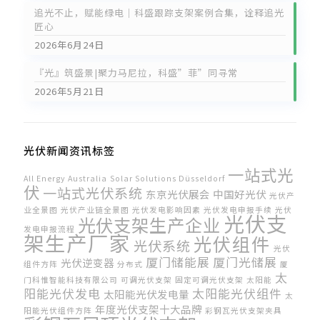
追光不止，赋能绿电｜科盛跟踪支架案例合集，诠释追光
匠心
2026年6月24日
『光』筑盛景|聚力马尼拉，科盛”菲”同寻常
2026年5月21日
光伏新闻资讯标签
一站式光
All Energy Australia
Solar Solutions Düsseldorf
伏
一站式光伏系统
东京光伏展会
中国好光伏
光伏产
业全景图
光伏产业链全景图
光伏发电影响因素
光伏发电申报手续
光伏
光伏支
光伏支架生产企业
发电申报流程
架生产厂家
光伏组件
光伏系统
光伏
厦门储能展
厦门光储展
光伏逆变器
组件方阵
分布式
厦
太
门科惟智能科技有限公司
可调光伏支架
固定可调光伏支架
太阳能
阳能光伏发电
太阳能光伏组件
太阳能光伏发电量
太
年度光伏支架十大品牌
阳能光伏组件方阵
彩钢瓦光伏支架夹具