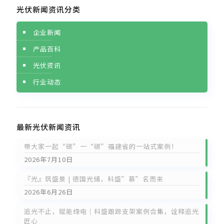
光伏新闻资讯分类
企业新闻
产品百科
光伏资讯
行业动态
最新光伏新闻资讯
带大家一起“碳”一“碳”福建省的一站式案例！
2026年7月10日
『光』筑盛景 | 德国光储，科盛”慕”名而来
2026年6月26日
追光不止，赋能绿电｜科盛跟踪支架案例合集，诠释追光
匠心