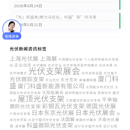
2026年6月24日
『光』筑盛景|聚力马尼拉，科盛”菲”同寻常
2026年5月21日
光伏新闻资讯标签
上海光伏展
上海展
不锈钢光伏支架
个人如何申报光伏发电
企业动态
站
光伏储能
光伏农业
光伏发电项目并网模式
光伏夹具
光
光伏支架展会
伏并网模式
光伏支架选型
光伏盒子
厦门科
光伏跟踪支架
农光互补
农业光伏
单轴跟踪器
盛
厦门科盛新能源有限公司
太阳能分布式光伏
太
太阳能展会
阳能分布式光伏支架
如何申报光伏发电站
家用光伏
屋顶
屋顶光伏支架
平单轴
光伏
工商屋顶安装光伏发电
彩钢瓦光伏支架
德国光伏展
跟踪光伏支架
日本光伏展会
日本东京光伏展
户用光伏发电
日
法国展
济南光伏展
本光伏项目
水泥平屋顶光伏支架
泰国光伏展会
科盛跟踪光伏支架
会
澳洲展
设计光伏组件方阵
设计太阳