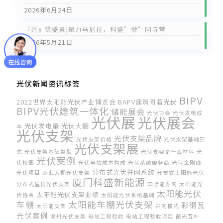
2026年6月24日
『光』筑盛景|聚力马尼拉，科盛”菲”同寻常
2026年5月21日
光伏新闻资讯标签
BIPV
2022世界太阳能光伏产业博览会
BAPV建筑附着光伏
BIPV光伏建筑一体化
储能展会
光伏协会
光伏发电成
光伏展
光伏展会
光伏发电量
光伏大棚
本
光伏支架
光伏支架品牌
光伏支架价格
光伏支架基础形
光伏支架展
式
光伏支架基础类型
光伏支架是什么材料
光
光伏案例
伏校园
光伏电站成本构成
光伏系统服务商
光伏金刚线
分布式光伏并网系统
光伏项目
农业大棚光伏支架
分布式太阳能光伏
厦门科盛新能源
分布式屋顶光伏支架
国际能源网
太阳能光
太阳能光伏
太阳能光伏支架业绩
伏协会
太阳能光伏系统基础
太阳能车棚光伏支架
车棚
彩钢瓦
太阳能支架
并网模式
光伏案例
潮州光伏支架
电站工程验收
电站工程验收项目
菌光互补