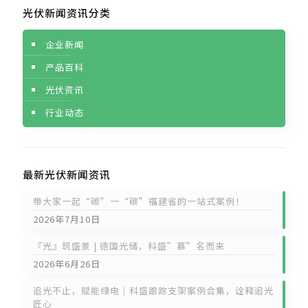
光伏新闻资讯分类
企业新闻
产品百科
光伏资讯
行业动态
最新光伏新闻资讯
带大家一起“碳”一“碳”福建省的一站式案例！
2026年7月10日
『光』筑盛景 | 德国光储，科盛”慕”名而来
2026年6月26日
追光不止，赋能绿电｜科盛跟踪支架案例合集，诠释追光
匠心