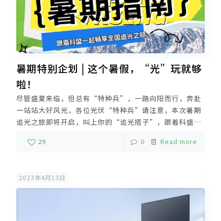
暑期特别企划 | 这个暑假，“光”玩就够
啦！
尽管盛夏来临，但总有“特种兵”，一路向阳而行，奔赴
一站站大好风光，各位光伏“特种兵”请注意，本次暑期
追光之旅即将开启，叫上你的“追光搭子”，跟着科盛一
起，3、2、1 GO！拥抱中西合璧的绝版鼓楼，体验摩登
29
0
Read more
繁华的现代城市中心，由科盛提供追光支撑支架的电站，
正在阳光下焕发着别样的低碳魅力。
2023年4月13日