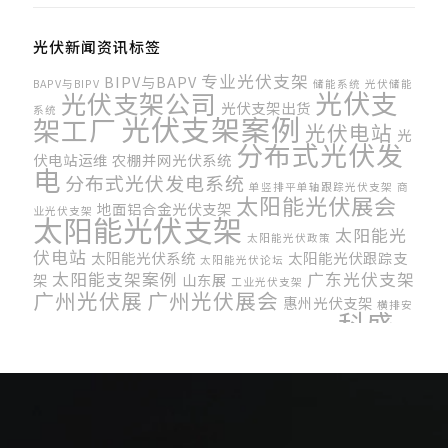
光伏新闻资讯标签
专业光伏支架
BIPV与BAPV
BAPV与BIPV
储能系统
光伏储能
光伏支
光伏支架公司
光伏支架出货
系统
光伏支架案例
架工厂
光伏电站
光
分布式光伏发
伏电站运维
农棚并网光伏系统
电
分布式光伏发电系统
单竖排平单轴跟踪光伏支架
商
太阳能光伏展会
地面铝合金光伏支架
业光伏支架
太阳能光伏支架
太阳能光
太阳能光伏政策
伏电站
太阳能光伏系统
太阳能光伏跟踪支
太阳能光伏论坛
太阳能支架案例
广东光伏支架
架
山东展
工业光伏支架
广州光伏展
广州光伏展会
惠州光伏支架
横排安
科盛
济南展
电站运维
装光伏组件
河南光伏展
波兰光伏展
光伏支架
菲律宾能源展
竖排安装光伏组件
跟踪光伏
车棚光伏支架
车棚光伏支架系统
韩国国
韩国太阳能展
际太阳能博览会
马来西亚光伏展会