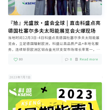
『拾』光盛放·盛会全球 | 直击科盛点亮
德国杜塞尔多夫太阳能展览会火爆现场
当地时间12月3日-4日科盛点亮德国杜塞尔多夫太阳能展
览会，立足德国辐射欧洲，科盛以高品质产品+本地化服
务，连续斩获欧洲区铝合金光伏支架市场增长率第一，此
次展会，曝光激增、引流无数，与全世界新能源追光者相
80
0
Read more
聚相识，共同见证东西方智慧的和谐交响，携手开启可持
续发展的合作篇章。未来，科盛将坚持长期主义，依托厦
门、漳州双基地垂直一体化生产，精工制造高品质光伏支
2023年7月7日
架解决方案，强力支撑全球新能源推广及零碳发展。