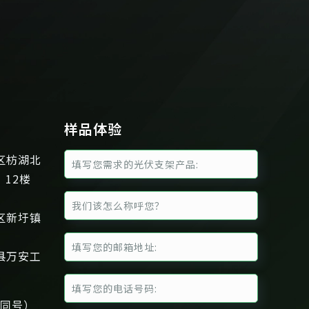
样品体验
区枋湖北
、12楼
区新圩镇
县万安工
信同号）