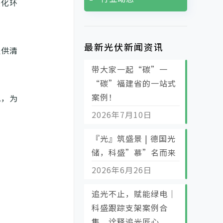
美化环
最新光伏新闻资讯
提供清
带大家一起“碳”一
“碳”福建省的一站式
案例！
电，为
2026年7月10日
『光』筑盛景 | 德国光
储，科盛”慕”名而来
2026年6月26日
追光不止，赋能绿电｜
科盛跟踪支架案例合
集，诠释追光匠心