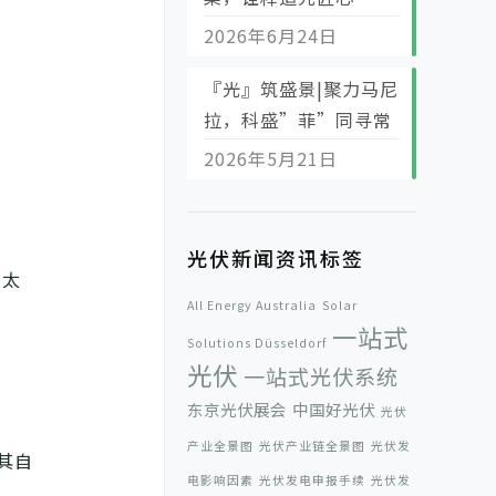
2026年6月24日
『光』筑盛景|聚力马尼
拉，科盛”菲”同寻常
2026年5月21日
光伏新闻资讯标签
向太
All Energy Australia
Solar
一站式
Solutions Düsseldorf
光伏
一站式光伏系统
。
东京光伏展会
中国好光伏
光伏
产业全景图
光伏产业链全景图
光伏发
其自
电影响因素
光伏发电申报手续
光伏发