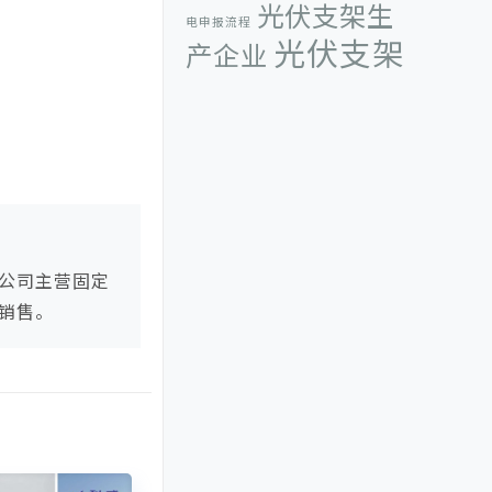
光伏支架生
电申报流程
光伏支架
产企业
生产厂家
光伏系统
光伏组件
光
光伏组件方阵
厦门储能展
伏逆变器
分布式
厦门光储展
厦门科惟智能科技有
限公司
可调光伏支架
固定可调光伏支
太阳能光伏发电
太
架
太阳能
公司主营固定
太阳能光伏
阳能光伏发电量
销售。
组件
年度光
太阳能光伏组件方阵
伏支架十大品牌
彩钢瓦光伏支架夹
彩钢瓦屋顶光伏
具
支架
德国
彩钢瓦支架夹具
国际太阳能技术应用博