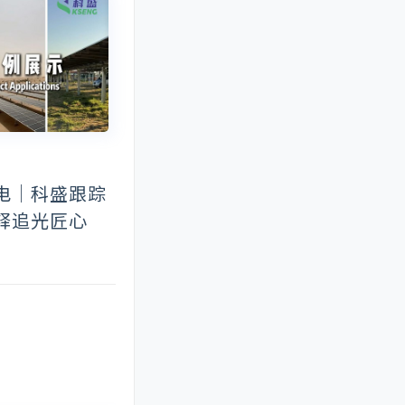
览会
户用光伏
户用光伏支架
日本光伏展
济南光伏展
澳大利亚国际
混泥土屋顶光伏支架
科盛新能源
能源展
美国国际太阳能展
英国太阳能
展
跟踪光伏系统
荷兰光伏展会
韩国国际绿色能源展
电｜科盛跟踪
释追光匠心