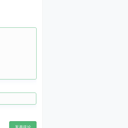
科盛
科盛光伏
光伏支架
科盛新能
支架系统
源
美国国际太阳能展
英国光
伏展
荷兰光伏展
跟踪光伏支架系统
韩
跟踪光伏系统
隆基光伏组件
国光伏展
韩国国际绿
色能源展