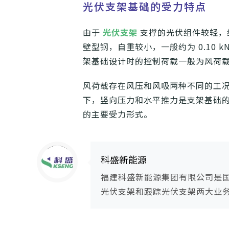
光伏支架基础的受力特点
由于
光伏支架
支撑的光伏组件较轻，组
壁型钢，自重较小，一般约为 0.10 k
架基础设计时的控制荷载一般为风荷
风荷载存在风压和风吸两种不同的工
下，竖向压力和水平推力是支架基础
的主要受力形式。
Warning
: Trying to access array offset on null in
/www/wwwroot/ksengpv/wp-content/themes/guangfuzhijia/includes/content-single.php
on line
286
科盛新能源
福建科盛新能源集团有限公司是
光伏支架和跟踪光伏支架两大业