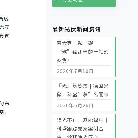
高度
光互
最新光伏新闻资讯
布置
带大家一起“碳”一
“碳”福建省的一站式
案例！
2026年7月10日
『光』筑盛景 | 德国光
储，科盛”慕”名而来
的布
2026年6月26日
基，
追光不止，赋能绿电｜
科盛跟踪支架案例合
集，诠释追光匠心