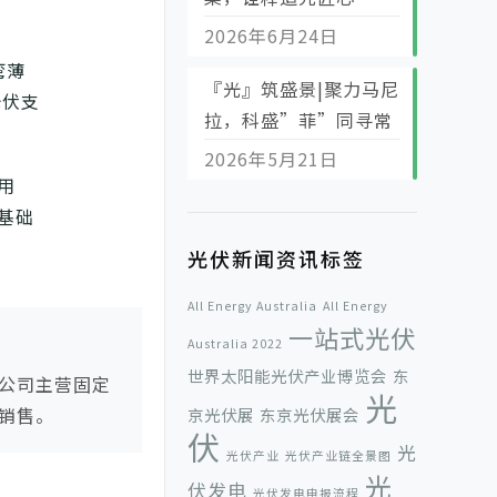
2026年6月24日
弯薄
『光』筑盛景|聚力马尼
光伏支
拉，科盛”菲”同寻常
2026年5月21日
用
基础
光伏新闻资讯标签
All Energy Australia
All Energy
一站式光伏
Australia 2022
世界太阳能光伏产业博览会
东
公司主营固定
光
销售。
京光伏展
东京光伏展会
伏
光
光伏产业
光伏产业链全景图
光
伏发电
光伏发电申报流程