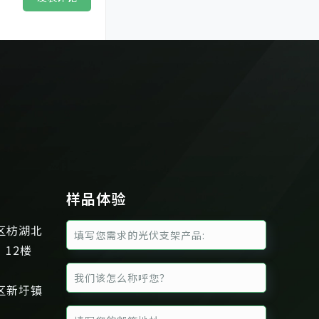
样品体验
区枋湖北
、12楼
区新圩镇