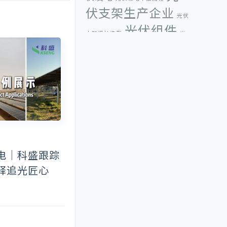
伏支架生产企业
光伏
光伏组件
支架设计选型
光
厦门光储
伏组件方阵
光伏辐射量
展
厦门科惟智能科技有限公司
可调
墨西
光伏支架
固定可调光伏支架
哥展会
太阳能光伏发电
太
屋面光伏支
阳能光伏板
架
年度BIPV十大品牌
年度光伏支架十大品牌
彩钢瓦光
电｜科盛跟踪
伏支架夹具
彩钢瓦屋面夹具
彩钢瓦屋
释追光匠心
德国国际太
顶光伏支架系统
阳能技术应用博览会
德
国慕尼黑太阳能光伏展
览会
户用光伏
福建
感恩节