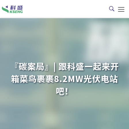
『碳案局』| 跟科盛一起来开
箱菜鸟裹裹8.2MW光伏电站
吧！