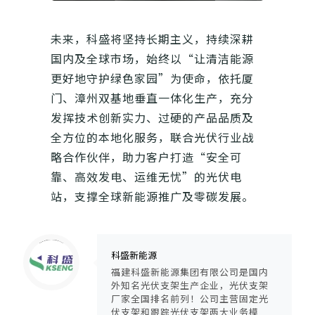
未来，科盛将坚持长期主义，持续深耕
国内及全球市场，始终以“让清洁能源
更好地守护绿色家园”为使命，依托厦
门、漳州双基地垂直一体化生产，充分
发挥技术创新实力、过硬的产品品质及
全方位的本地化服务，联合光伏行业战
略合作伙伴，助力客户打造“安全可
靠、高效发电、运维无忧”的光伏电
站，支撑全球新能源推广及零碳发展。
Warning
: Trying to access array offset on null in
/www/wwwroot/ksengpv/wp-content/themes/guangfuzhijia/includes/content-single.php
on line
286
科盛新能源
福建科盛新能源集团有限公司是国内
外知名光伏支架生产企业，光伏支架
厂家全国排名前列！公司主营固定光
伏支架和跟踪光伏支架两大业务模