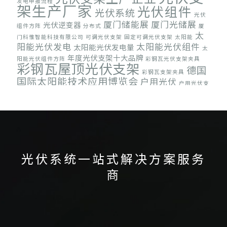
发电申报流程
架生产厂家
光伏组件
光伏系统
光伏
厦门储能展
厦门光储展
光伏逆变器
组件方阵
分布式
厦
太
门科惟智能科技有限公司
可调光伏支架
固定可调光伏支架
太阳能
阳能光伏发电
太阳能光伏组件
太阳能光伏发电量
太
年度光伏支架十大品牌
阳能光伏组件方阵
彩钢瓦光伏支架夹具
彩钢瓦屋顶光伏支架
德国
彩钢瓦支架夹具
国际太阳能技术应用博览会
户用光伏
户用光伏支
日本光伏展
济南光伏展
澳大利
架
混泥土屋顶光伏支架
科盛新能源
亚国际能源展
美国国际太阳能展
韩国国际绿
英国太阳能展
跟踪光伏系统
荷兰光伏展会
色能源展
光伏系统一站式解决方案服务
商