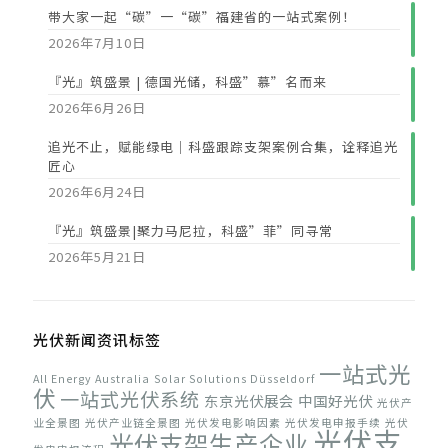
带大家一起“碳”一“碳”福建省的一站式案例！
2026年7月10日
『光』筑盛景 | 德国光储，科盛”慕”名而来
2026年6月26日
追光不止，赋能绿电｜科盛跟踪支架案例合集，诠释追光
匠心
2026年6月24日
『光』筑盛景|聚力马尼拉，科盛”菲”同寻常
2026年5月21日
光伏新闻资讯标签
一站式光
All Energy Australia
Solar Solutions Düsseldorf
伏
一站式光伏系统
东京光伏展会
中国好光伏
光伏产
业全景图
光伏产业链全景图
光伏发电影响因素
光伏发电申报手续
光伏
光伏支
光伏支架生产企业