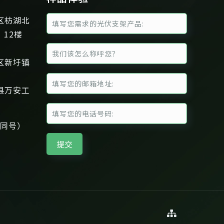
区枋湖北
、12楼
区新圩镇
县万安工
信同号）