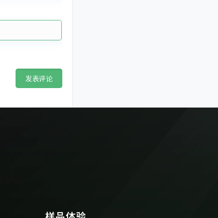
览会
户用光伏
户用光伏支架
日本光伏展
济南光伏展
澳大利亚国际
混泥土屋顶光伏支架
科盛新能源
能源展
美国国际太阳能展
英国太阳能
展
跟踪光伏系统
荷兰光伏展会
韩国国际绿色能源展
样品体验