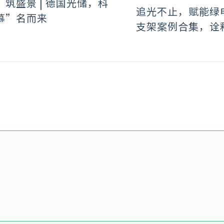
』筑盛景 | 德国光储，科
追光不止，赋能绿
慕”名而来
支架案例合集，诠