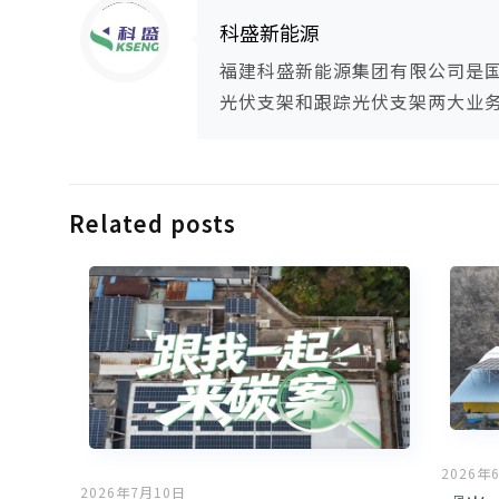
Warning
: Trying to access array offset on null in
/www/wwwroot/ksengpv/wp-content/themes/guangfuzhijia/includes/content-single.php
on line
286
科盛新能源
福建科盛新能源集团有限公司是
光伏支架和跟踪光伏支架两大业
Related posts
2026年
2026年7月10日