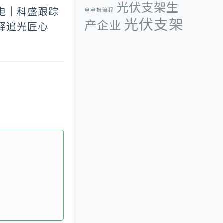
光伏支架生
电｜科盛跟踪
电申报流程
光伏支架
产企业
释追光匠心
生产厂家
光伏系统
光伏组件
光
光伏组件方阵
厦门储能展
伏逆变器
分布式
厦门光储展
厦门科惟智能科技有
限公司
可调光伏支架
固定可调光伏支
太阳能光伏发电
太
架
太阳能
太阳能光伏
阳能光伏发电量
组件
年度光
太阳能光伏组件方阵
伏支架十大品牌
彩钢瓦光伏支架夹
彩钢瓦屋顶光伏
具
支架
德国
彩钢瓦支架夹具
国际太阳能技术应用博