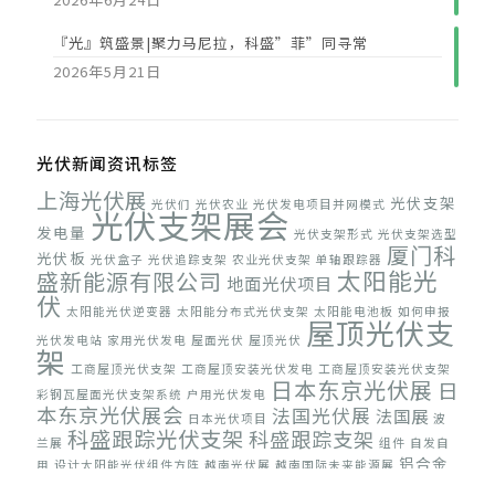
『光』筑盛景|聚力马尼拉，科盛”菲”同寻常
2026年5月21日
光伏新闻资讯标签
上海光伏展
光伏支架
光伏们
光伏农业
光伏发电项目并网模式
光伏支架展会
发电量
光伏支架形式
光伏支架选型
厦门科
光伏板
光伏盒子
光伏追踪支架
农业光伏支架
单轴跟踪器
太阳能光
盛新能源有限公司
地面光伏项目
伏
太阳能光伏逆变器
太阳能分布式光伏支架
太阳能电池板
如何申报
屋顶光伏支
光伏发电站
家用光伏发电
屋面光伏
屋顶光伏
架
工商屋顶光伏支架
工商屋顶安装光伏发电
工商屋顶安装光伏支架
日本东京光伏展
日
彩钢瓦屋面光伏支架系统
户用光伏发电
本东京光伏展会
法国光伏展
法国展
日本光伏项目
波
科盛跟踪光伏支架
科盛跟踪支架
兰展
组件
自发自
铝合金
用
设计太阳能光伏组件方阵
越南光伏展
越南国际未来能源展
光伏支架
集中式光伏
阳台光伏