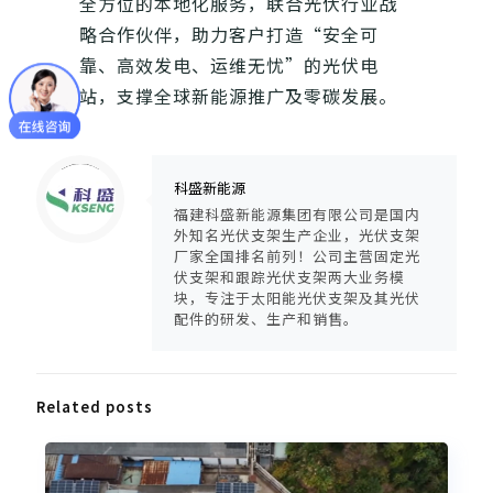
全方位的本地化服务，联合光伏行业战
略合作伙伴，助力客户打造“安全可
靠、高效发电、运维无忧”的光伏电
站，支撑全球新能源推广及零碳发展。
Warning
: Trying to access array offset on null in
/www/wwwroot/ksengpv/wp-content/themes/guangfuzhijia/includes/content-single.php
on line
286
科盛新能源
福建科盛新能源集团有限公司是国内
外知名光伏支架生产企业，光伏支架
厂家全国排名前列！公司主营固定光
伏支架和跟踪光伏支架两大业务模
块，专注于太阳能光伏支架及其光伏
配件的研发、生产和销售。
Related posts